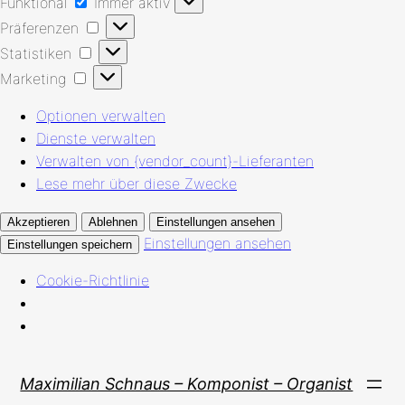
Funktional
Immer aktiv
Präferenzen
Präferenzen
Statistiken
Statistiken
Marketing
Marketing
Optionen verwalten
Dienste verwalten
Verwalten von {vendor_count}-Lieferanten
Lese mehr über diese Zwecke
Akzeptieren
Ablehnen
Einstellungen ansehen
Einstellungen ansehen
Einstellungen speichern
Cookie-Richtlinie
Zum
Maximilian Schnaus – Komponist – Organist
Inhalt